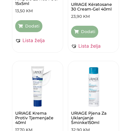
15x5ml
URIAGE Kératosane
30 Cream-Gel 40ml
13,50
KM
23,90
KM
Dodati
Dodati
Lista želja
Lista želja
URIAGE Krema
URIAGE Pjena Za
Protiv Tjemenjače
Uklanjanje
40ml
Šminke150ml
17,70
KM
32,90
KM