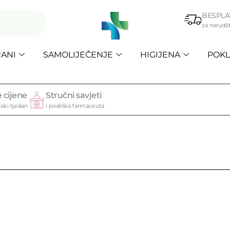
BESPLA
za narudž
ANI
SAMOLIJEČENJE
HIGIJENA
POKL
 cijene
Stručni savjeti
aki tjedan
i podrška farmaceuta