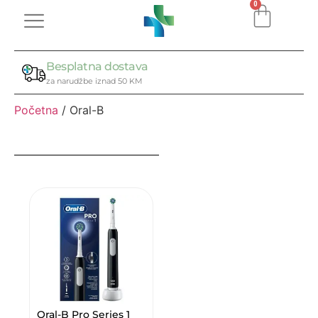
0
Besplatna dostava
za narudžbe iznad 50 KM
Početna
/ Oral-B
Oral-B Pro Series 1