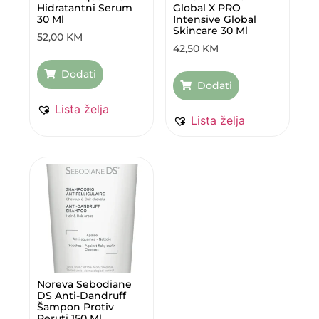
Hidratantni Serum
Global X PRO
30 Ml
Intensive Global
Skincare 30 Ml
52,00
KM
42,50
KM
Dodati
Dodati
Lista želja
Lista želja
Noreva Sebodiane
DS Anti-Dandruff
Šampon Protiv
Peruti 150 Ml