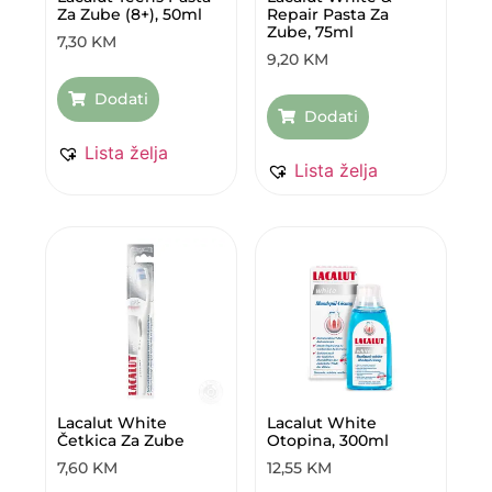
Za Zube (8+), 50ml
Repair Pasta Za
Zube, 75ml
7,30
KM
9,20
KM
Dodati
Dodati
Lista želja
Lista želja
Lacalut White
Lacalut White
Četkica Za Zube
Otopina, 300ml
7,60
KM
12,55
KM