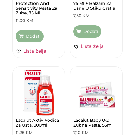
Protection And
75 Ml + Balzam Za
Sensitivity Pasta Za
Usne U Stiku Gratis
Zube, 75 Ml
7,50
KM
11,00
KM
Dodati
Dodati
Lista želja
Lista želja
Lacalut Aktiv Vodica
Lacalut Baby 0-2
Za Usta, 300ml
Zubna Pasta, 55ml
11,25
KM
7,10
KM