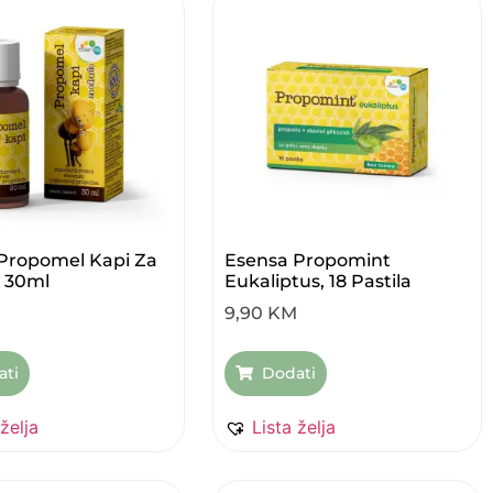
Propomel Kapi Za
Esensa Propomint
, 30ml
Eukaliptus, 18 Pastila
9,90
KM
ati
Dodati
 želja
Lista želja