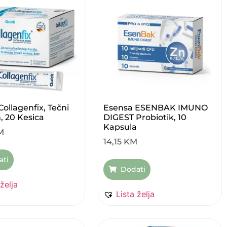
ollagenfix, Tečni
Esensa ESENBAK IMUNO
, 20 Kesica
DIGEST Probiotik, 10
Kapsula
M
14,15
KM
ati
Dodati
 želja
Lista želja