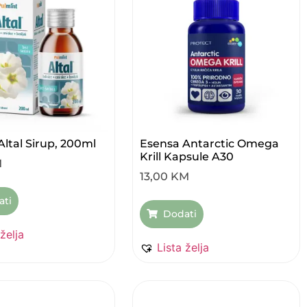
Altal Sirup, 200ml
Esensa Antarctic Omega
Krill Kapsule A30
M
13,00
KM
ati
Dodati
 želja
Lista želja