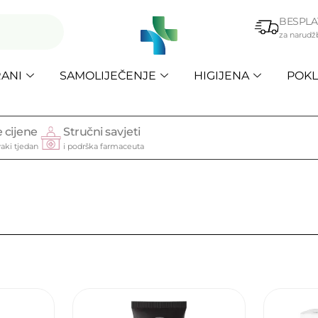
BESPLA
za narudž
ANI
SAMOLIJEČENJE
HIGIJENA
POKL
 cijene
Stručni savjeti
aki tjedan
i podrška farmaceuta