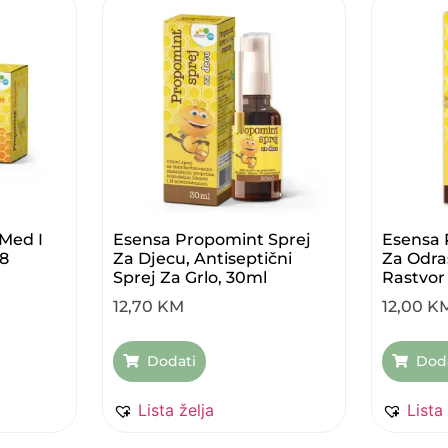
Med I
Esensa Propomint Sprej
Esensa 
18
Za Djecu, Antiseptični
Za Odras
Sprej Za Grlo, 30ml
Rastvor
12,70
KM
12,00
K
Dodati
Dod
Lista želja
Lista