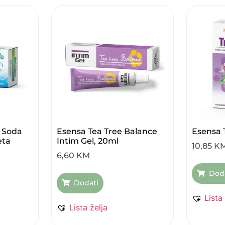
 Soda
Esensa Tea Tree Balance
Esensa 
eta
Intim Gel, 20ml
10,85
K
6,60
KM
Dod
Dodati
Lista
Lista želja