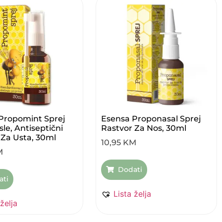
Propomint Sprej
Esensa Proponasal Sprej
le, Antiseptični
Rastvor Za Nos, 30ml
 Za Usta, 30ml
10,95
KM
M
Dodati
ati
Lista želja
 želja