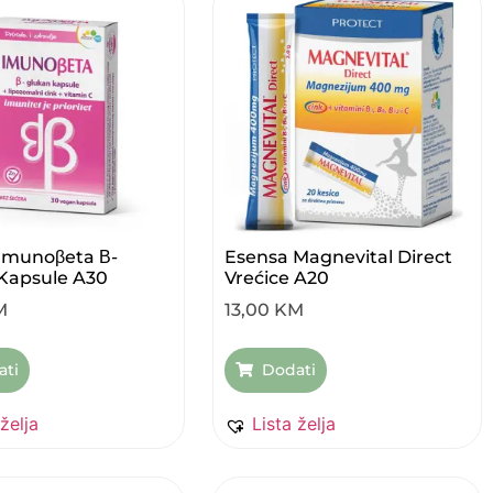
Imunoβeta Β-
Esensa Magnevital Direct
Kapsule A30
Vrećice A20
M
13,00
KM
ati
Dodati
 želja
Lista želja