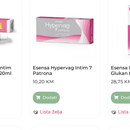
Intim
Esensa Hypervag Intim 7
Esensa 
 20ml
Patrona
Glukan 
10,20
KM
28,75
K
Dodati
Dod
Lista želja
Lista