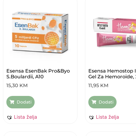
Esensa EsenBak Pro&Byo
Esensa Hemostop 
S.boulardii, A10
Gel Za Hemoroide,
15,30
KM
11,95
KM
Dodati
Dodati
Lista želja
Lista želja