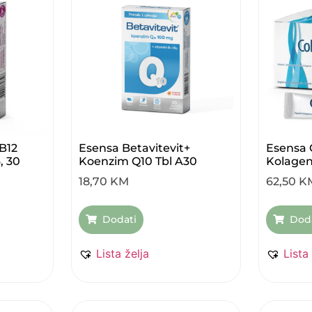
B12
Esensa Betavitevit+
Esensa C
, 30
Koenzim Q10 Tbl A30
Kolagen
18,70
KM
62,50
K
Dodati
Dod
Lista želja
Lista