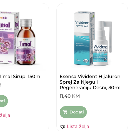
Timal Sirup, 150ml
Esensa Vivident Hijaluron
Sprej Za Njegu I
M
Regeneraciju Desni, 30ml
11,40
KM
ati
Dodati
 želja
Lista želja