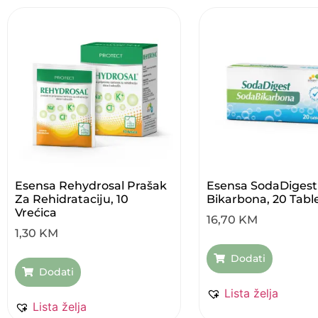
Esensa Rehydrosal Prašak
Esensa SodaDigest
Za Rehidrataciju, 10
Bikarbona, 20 Tabl
Vrećica
16,70
KM
1,30
KM
Dodati
Dodati
Lista želja
Lista želja