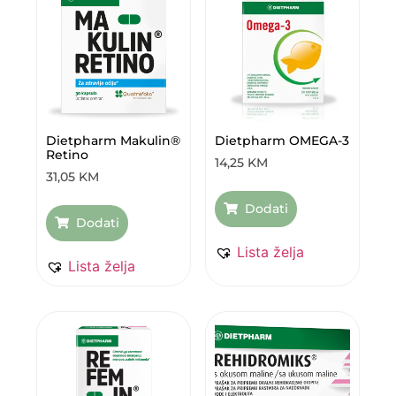
Dietpharm Makulin®
Dietpharm OMEGA-3
Retino
14,25
KM
31,05
KM
Dodati
Dodati
Lista želja
Lista želja