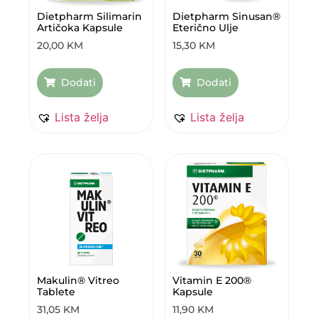
Dietpharm Silimarin
Dietpharm Sinusan®
Artičoka Kapsule
Eterično Ulje
20,00
KM
15,30
KM
Dodati
Dodati
Lista želja
Lista želja
Makulin® Vitreo
Vitamin E 200®
Tablete
Kapsule
31,05
KM
11,90
KM