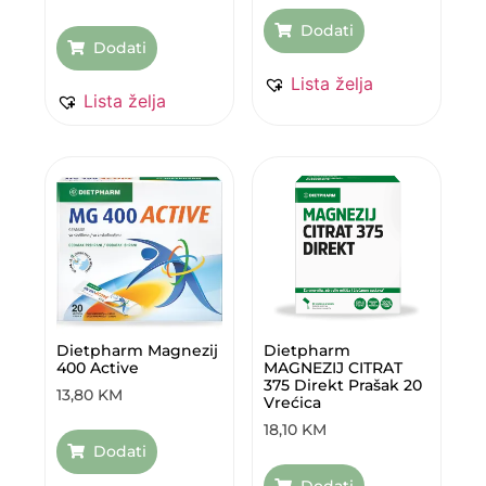
Dodati
Dodati
Lista želja
Lista želja
Dietpharm Magnezij
Dietpharm
400 Active
MAGNEZIJ CITRAT
375 Direkt Prašak 20
13,80
KM
Vrećica
18,10
KM
Dodati