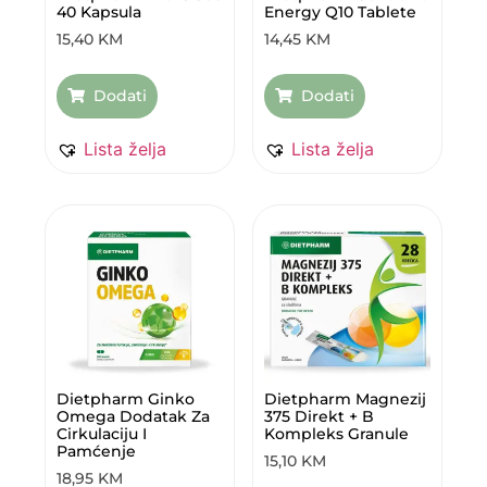
40 Kapsula
Energy Q10 Tablete
15,40
KM
14,45
KM
Dodati
Dodati
Lista želja
Lista želja
Dietpharm Ginko
Dietpharm Magnezij
Omega Dodatak Za
375 Direkt + B
Cirkulaciju I
Kompleks Granule
Pamćenje
15,10
KM
18,95
KM