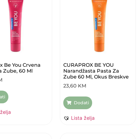
x Be You Crvena
CURAPROX BE YOU
a Zube, 60 Ml
Narandžasta Pasta Za
Zube 60 Ml, Okus Breskve
M
23,60
KM
ati
Dodati
 želja
Lista želja