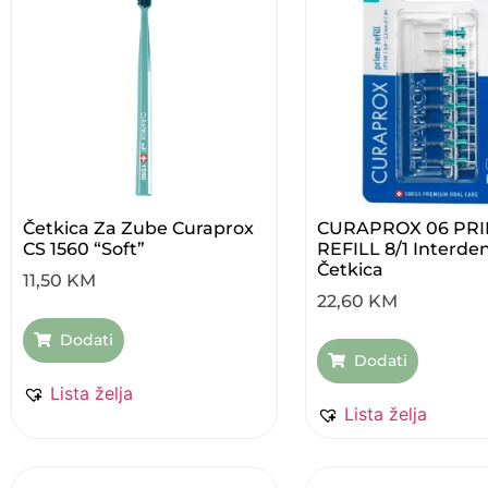
Četkica Za Zube Curaprox
CURAPROX 06 PR
CS 1560 “soft”
REFILL 8/1 Interde
Četkica
11,50
KM
22,60
KM
Dodati
Dodati
Lista želja
Lista želja