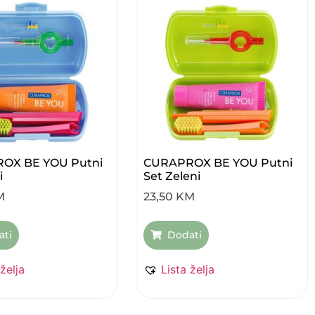
OX BE YOU Putni
CURAPROX BE YOU Putni
i
Set Zeleni
M
23,50
KM
ati
Dodati
 želja
Lista želja