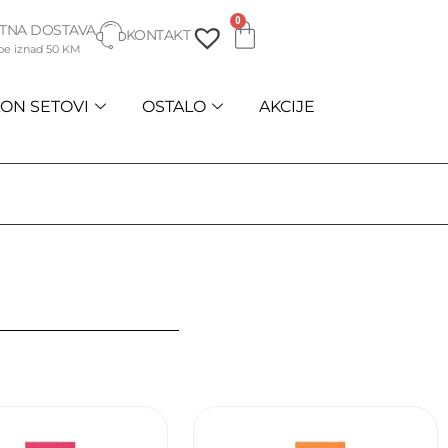
0
TNA DOSTAVA
KONTAKT
be iznad 50 KM
ON SETOVI
OSTALO
AKCIJE