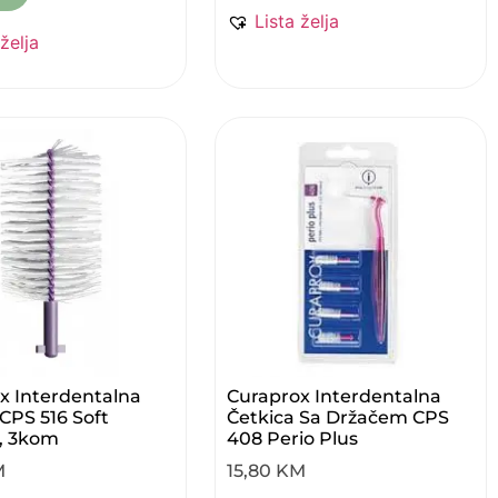
Lista želja
 želja
x Interdentalna
Curaprox Interdentalna
CPS 516 Soft
Četkica Sa Držačem CPS
, 3kom
408 Perio Plus
M
15,80
KM