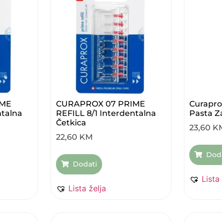
IME
CURAPROX 07 PRIME
Curapro
ntalna
REFILL 8/1 Interdentalna
Pasta Z
Četkica
23,60
K
22,60
KM
Dod
Dodati
Lista
Lista želja