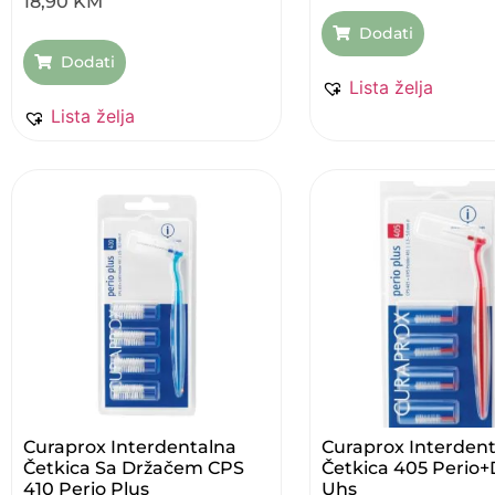
18,90
KM
Dodati
Dodati
Lista želja
Lista želja
Curaprox Interdentalna
Curaprox Interden
Četkica Sa Držačem CPS
Četkica 405 Perio+
410 Perio Plus
Uhs