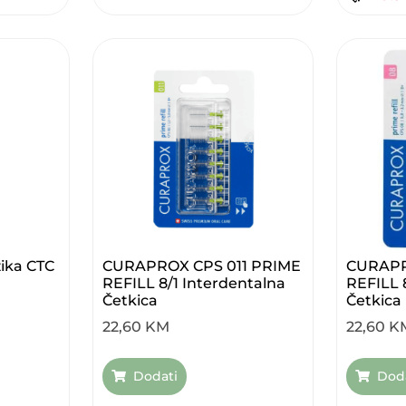
zika CTC
CURAPROX CPS 011 PRIME
CURAPR
REFILL 8/1 Interdentalna
REFILL 
Četkica
Četkica
22,60
KM
22,60
K
Dodati
Dod