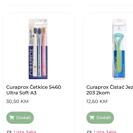
Curaprox Četkice 5460
Curaprox Čistač Je
Ultra Soft A3
203 2kom
30,50
KM
12,60
KM
Dodati
Dodati
Lista želja
Lista želja