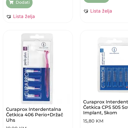
Dodati
Lista želja
Lista želja
Curaprox Interden
Četkica CPS 505 So
Curaprox Interdentalna
Implant, 5kom
Četkica 406 Perio+držač
Uhs
15,80
KM