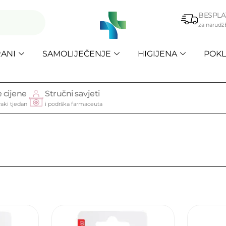
BESPLA
za narudž
ANI
SAMOLIJEČENJE
HIGIJENA
POKL
 cijene
Stručni savjeti
aki tjedan
i podrška farmaceuta