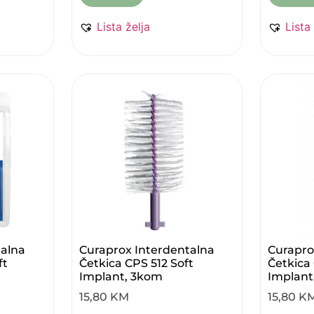
Lista želja
Lista
talna
Curaprox Interdentalna
Curapro
ft
Četkica CPS 512 Soft
Četkica 
Implant, 3kom
Implant
15,80
KM
15,80
K