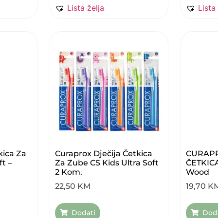
Lista želja
Lista
ica Za
Curaprox Dječija Četkica
CURAP
t –
Za Zube CS Kids Ultra Soft
ČETKIC
2 Kom.
Wood
22,50
KM
19,70
K
Dodati
Dod