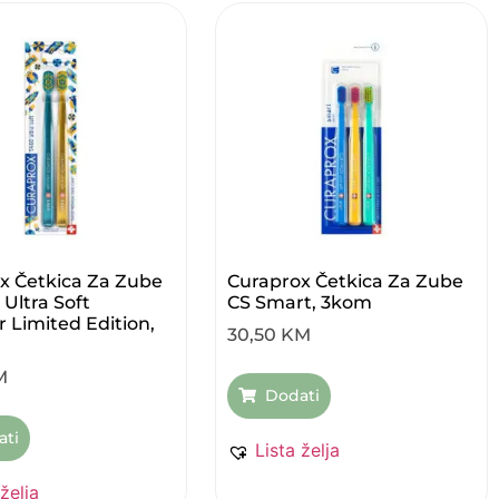
x Četkica Za Zube
Curaprox Četkica Za Zube
Ultra Soft
CS Smart, 3kom
Limited Edition,
30,50
KM
M
Dodati
ati
Lista želja
 želja