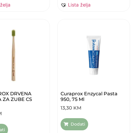
 želja
Lista želja
ROX DRVENA
Curaprox Enzycal Pasta
A ZA ZUBE CS
950, 75 Ml
13,30
KM
M
Dodati
ati