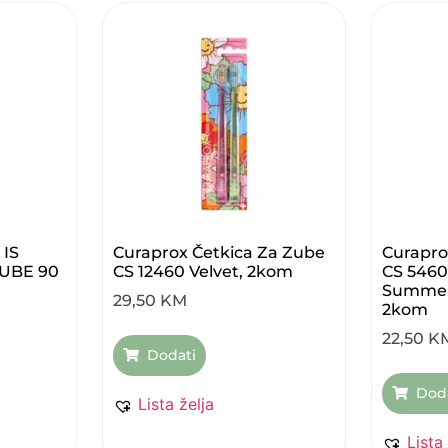
IS
Curaprox Četkica Za Zube
Curapro
UBE 90
CS 12460 Velvet, 2kom
CS 5460 
Summer 
29,50
KM
2kom
22,50
K
Dodati
Dod
Lista želja
Lista