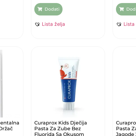
Dodati
Dod
Lista želja
Lista
tentalna
Curaprox Kids Dječija
Curapro
držač
Pasta Za Zube Bez
Pasta 
Fluorida Sa Okusom
Jagode 