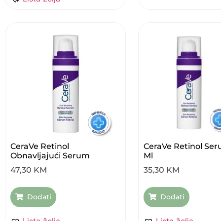
CeraVe Retinol
CeraVe Retinol Se
Obnavljajući Serum
Ml
47,30
KM
35,30
KM
Dodati
Dodati
Lista želja
Lista želja