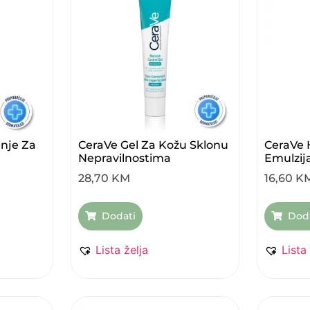
enje Za
CeraVe Gel Za Kožu Sklonu
CeraVe 
Nepravilnostima
Emulzij
28,70
KM
16,60
K
Dodati
Dod
Lista želja
Lista