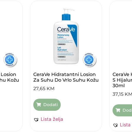
 Losion
CeraVe Hidratantni Losion
CeraVe 
uhu Kožu
Za Suhu Do Vrlo Suhu Kožu
S Hijal
30ml
27,65
KM
37,15
K
Dodati
Dod
Lista želja
Lista