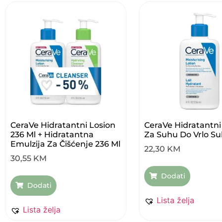
CeraVe Hidratantni Losion
CeraVe Hidratantni
236 Ml + Hidratantna
Za Suhu Do Vrlo S
Emulzija Za Čišćenje 236 Ml
22,30
KM
30,55
KM
Dodati
Dodati
Lista želja
Lista želja