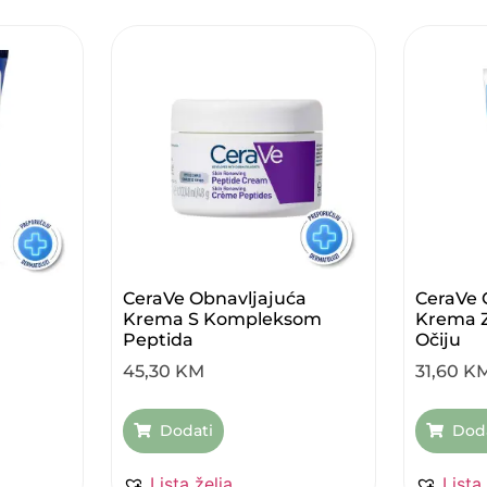
CeraVe Obnavljajuća
CeraVe 
Krema S Kompleksom
Krema 
Peptida
Očiju
45,30
KM
31,60
K
Dodati
Dod
Lista želja
Lista