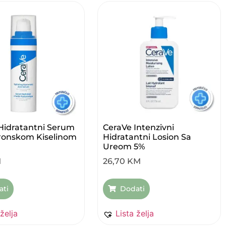
Hidratantni Serum
CeraVe Intenzivni
uronskom Kiselinom
Hidratantni Losion Sa
Ureom 5%
M
26,70
KM
ati
Dodati
 želja
Lista želja