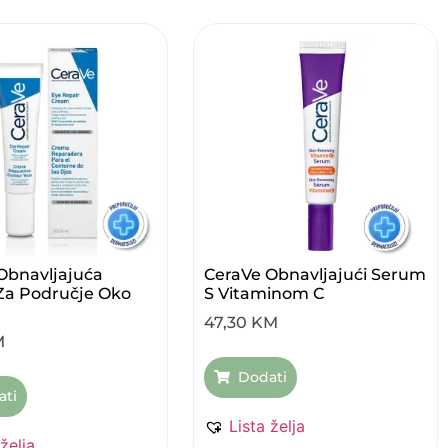
Obnavljajuća
CeraVe Obnavljajući Serum
Za Područje Oko
S Vitaminom C
47,30
KM
M
Dodati
ati
Lista želja
 želja