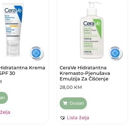
Hidratantna Krema
CeraVe Hidratantna
 SPF 30
Kremasto-Pjenušava
Emulzija Za Čišćenje
M
28,00
KM
ati
Dodati
 želja
Lista želja