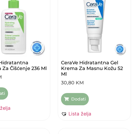
Hidratantna
CeraVe Hidratantna Gel
a Za Čišćenje 236 Ml
Krema Za Masnu Kožu 52
Ml
M
30,80
KM
ati
Dodati
 želja
Lista želja