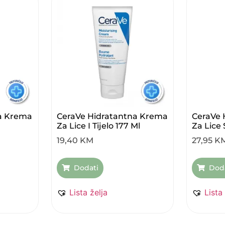
a Krema
CeraVe Hidratantna Krema
CeraVe 
Za Lice I Tijelo 177 Ml
Za Lice
19,40
KM
27,95
K
Dodati
Dod
Lista želja
Lista