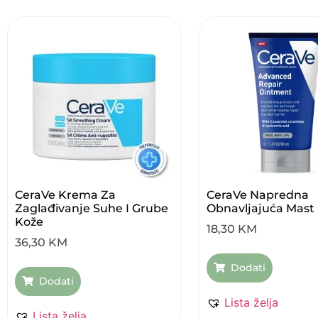
CeraVe Krema Za
CeraVe Napredna
Zaglađivanje Suhe I Grube
Obnavljajuća Mast
Kože
18,30
KM
36,30
KM
Dodati
Dodati
Lista želja
Lista želja