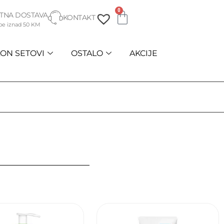
0
TNA DOSTAVA
KONTAKT
be iznad 50 KM
ON SETOVI
OSTALO
AKCIJE