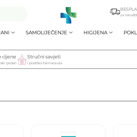
BESPLA
za narudž
ANI
SAMOLIJEČENJE
HIGIJENA
POKL
 cijene
Stručni savjeti
aki tjedan
i podrška farmaceuta