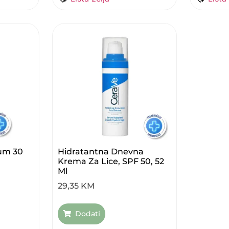
rum 30
Hidratantna Dnevna
Krema Za Lice, SPF 50, 52
Ml
29,35
KM
Dodati