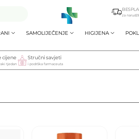
BESPLA
za narudž
ANI
SAMOLIJEČENJE
HIGIJENA
POKL
 cijene
Stručni savjeti
aki tjedan
i podrška farmaceuta