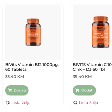
BiVits Vitamin B12 1000µg,
BIVITS Vitamin C 1
60 Tableta
Cink + D3 60 Tbl
33,40
KM
39,40
KM
Dodati
Dodati
Lista želja
Lista želja