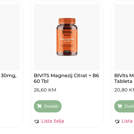
0 30mg,
BIVITS Magnezij Citrat + B6
BiVits 
60 Tbl
Tableta
26,60
KM
20,80
K
Dodati
Dod
Lista želja
Lista