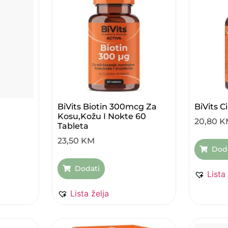
BiVits Biotin 300mcg Za
BiVits 
Kosu,kožu I Nokte 60
20,80
K
Tableta
23,50
KM
Dod
Dodati
Lista
Lista želja