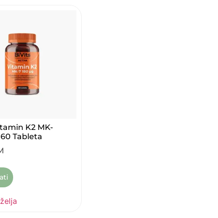
Vitamin K2 MK-
 60 Tableta
M
ati
 želja