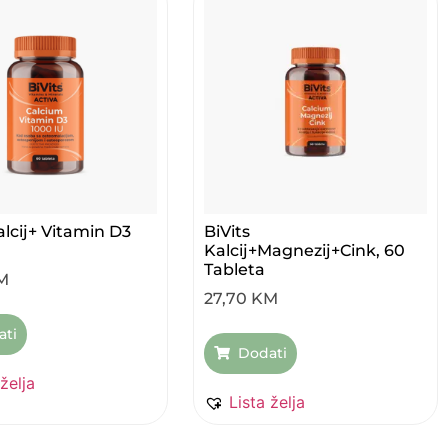
alcij+ Vitamin D3
BiVits
Kalcij+Magnezij+Cink, 60
Tableta
M
27,70
KM
ati
Dodati
 želja
Lista želja