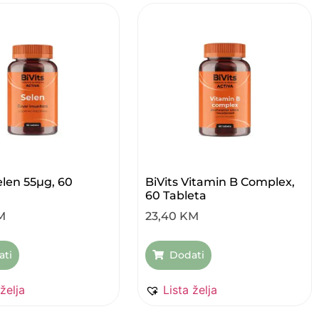
elen 55µg, 60
BiVits Vitamin B Complex,
60 Tableta
M
23,40
KM
ati
Dodati
 želja
Lista želja