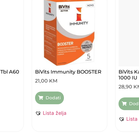
 Tbl A60
BiVits Immunity BOOSTER
BiVits K
1000 IU
21,00
KM
28,90
K
Dodati
Dod
Lista želja
Lista