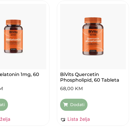
Melatonin 1mg, 60
BiVits Quercetin
Phospholipid, 60 Tableta
M
68,00
KM
ati
Dodati
 želja
Lista želja