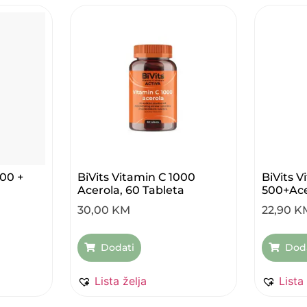
000 +
BiVits Vitamin C 1000
BiVits V
Acerola, 60 Tableta
500+ace
30,00
KM
22,90
K
Dodati
Dod
Lista želja
Lista