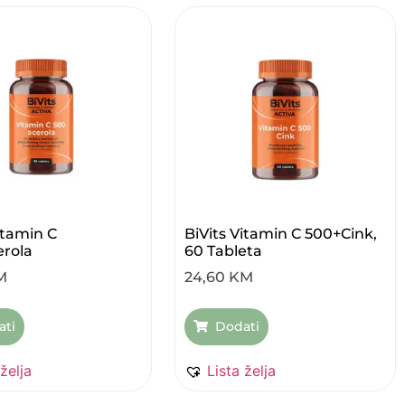
itamin C
BiVits Vitamin C 500+Cink,
rola
60 Tableta
M
24,60
KM
ati
Dodati
 želja
Lista želja