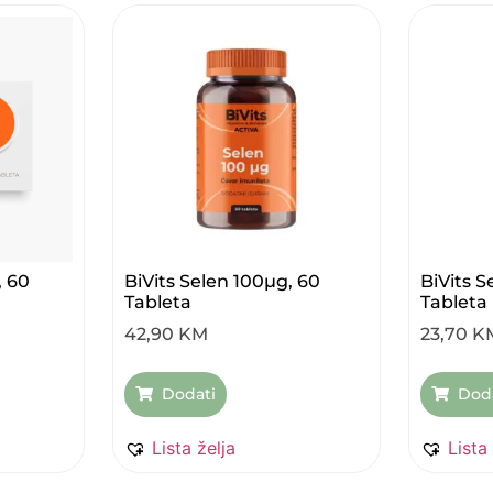
, 60
BiVits Selen 100µg, 60
BiVits S
Tableta
Tableta
42,90
KM
23,70
K
Dodati
Dod
Lista želja
Lista