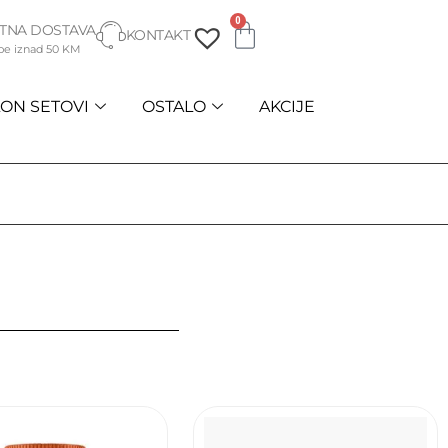
0
TNA DOSTAVA
KONTAKT
be iznad 50 KM
ON SETOVI
OSTALO
AKCIJE