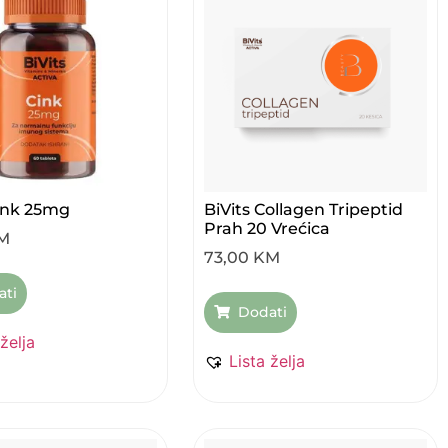
Cink 25mg
BiVits Collagen Tripeptid
Prah 20 Vrećica
M
73,00
KM
ati
Dodati
 želja
Lista želja