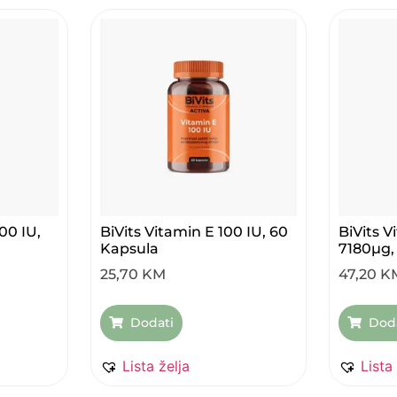
00 IU,
BiVits Vitamin E 100 IU, 60
BiVits 
Kapsula
7180µg,
25,70
KM
47,20
K
Dodati
Dod
Lista želja
Lista