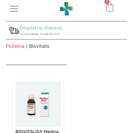
0
Besplatna dostava
za narudžbe iznad 50 KM
Početna
/ Biovitalis
BIOVITALIS® Medna