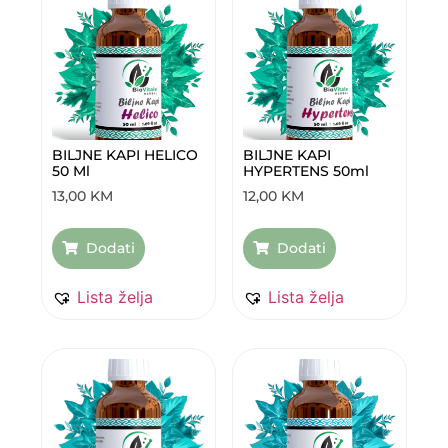
BILJNE KAPI HELICO
BILJNE KAPI
50 Ml
HYPERTENS 50ml
13,00
KM
12,00
KM
Dodati
Dodati
Lista želja
Lista želja