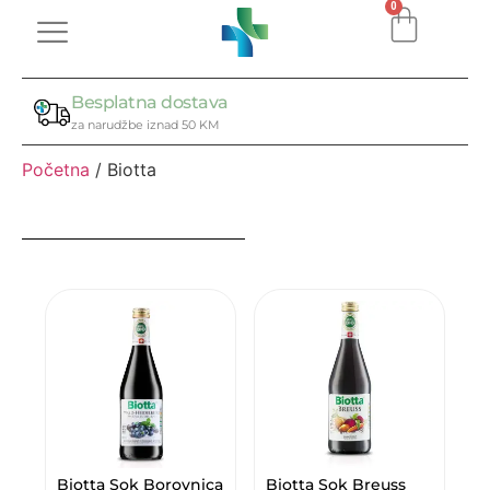
0
Besplatna dostava
za narudžbe iznad 50 KM
Početna
/ Biotta
Biotta Sok Borovnica
Biotta Sok Breuss